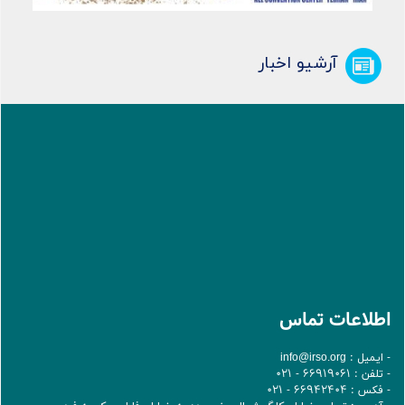
آرشیو اخبار
اطلاعات تماس
- ایمیل :
info@irso.org
- تلفن : 66919061 - 021
- فکس : 66942404 - 021